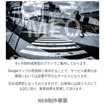
個人を識別できないように加工した統計データを作成の上
利用させていただくことがあります。個人を識別できない
当該データについては、フリーブレインは何らの制限なく
利用することができるものとします。
クッキー（Cookie）に関して
クッキー（Cookie）とは、ウェブサーバーが使用している
コンピュータを管理・識別するための文字列情報または管
理する仕組みであり、セキュリティの確保と、より良いサ
ービスの提供を目的としています。
利用者の使用するコンピュータを識別することは出来ます
が、利用者個人を識別出来るわけではありません。
フリーブレインは利用者が本サービスを効果的に利用し、
6ヶ月契約成果型のプランでご案内しております。
かつ本サービスの質を向上、改善させるためにクッキーに
Googleマップの専用枠に表示することで、サービス業界の企
より情報を収集することがあります。
業様においては必要不可欠なサービスとなります。
利用者においてはウェブブラウザのクッキー機能を無効に
することもが可能ですが、その場合一部ウェブサイトの機
完全成果型となっておりますので、お客様には低リスクにて
能が損なわれることがあります。
お試し頂け、集客効果を実感して頂けます。
個人情報に関するお問合せ
個人情報に関するお問合せについては、以下までご連絡く
WEB制作事業
ださい。