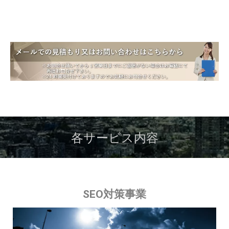
個人情報の利用に関して
フリーブレインは、個人情報を下記の利用目的の範囲内
で、及び本サービスの運営、遂行上必要な限りにおいて利
用します。
フリーブレインは、利用者が本サービスを利用する場
合、及び本サービスを通して問合せを行なう場合等に個
人情報(氏名、住所、電話番号、eメールアドレス等)を
取得します。
利用者の申込みによる、本サービスに掲載されている企
業及び本サービスを通じて各種サービスを提供している
企業に対する資料請求等の各種問合せ情報の提供
本サービスの運営上必要な事項の連絡
各サービス内容
本サービスに関わるメンテナンスやお知らせなどの連絡
その他法令等で定める場合
上記以外については、法令等に基づき裁判所・警察機関な
どの公的機関から開示の要請があった場合を除き、フリー
ブレインは利用者の事前承認なく個人情報を第三者に開
SEO対策事業
示・提供することはありません。
個人情報の第三者への開示に関して
フリーブレインが保有する個人情報について次のとおり第