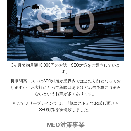
三者に提供する場合があります。
利用者の申込みによる、本サービスに掲載されている企
業及び本サービスを通じて各種サービスを提供している
企業に対する資料請求等の各種問合せがあった場合の当
該企業に対して
利用者が本サービスを利用したことにより、関係する第
三者（本サービスに掲載されている企業及び本サービス
を通じて各種サービスを提供している企業）から当該第
三者が利用者へサービス等を提供する上で必要な情報の
提供を求められた場合の当該第三者に対して
3ヶ月契約月額10,000円のお試しSEO対策をご案内していま
人の生命、身体、財産の保護のために第三者に情報提供
す。
する必要がある場合で、利用者本人の同意を得ることが
長期間高コストのSEO対策が業界内では当たり前となってお
困難である場合
りますが、お客様にとって興味はあるけど広告予算に収まら
上記以外については、法令等に基づき裁判所・警察機関な
ないというお声が多くあります。
どの公的機関から開示の要請があった場合、その他法令等
そこでフリーブレインでは、『低コスト』でお試し頂ける
で定める場合を除き、フリーブレインは利用者の事前承認
SEO対策を実現致しました。
なく個人情報を第三者に開示・提供することはありませ
ん。
MEO対策事業
統計データの利用に関して
フリーブレインは、取得した利用者の個人情報をもとに、